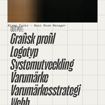
Biamp Evoko - Naso Room Manager
OUTPUT:
Grafisk profil
Logotyp
Systemutveckling
Varumärke
Varumärkesstrategi
Webb