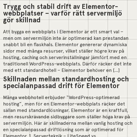
Trygg och stabil drift av Elementor-
webbplatser – varför rätt servermiljö
gör skillnad
Att bygga en webbplats i Elementor är ett smart val –
men om servermiljön inte är optimerad kan prestandan
snabbt bli en flaskhals. Elementor genererar dynamiska
sidor med många resurser, vilket ställer högre krav på
hosting, caching och serverinställningar jämfört med en
traditionell WordPress-webbplats. Därför räcker det inte
med ett standardhotell – Elementor behöver en […]
Skillnaden mellan standardhosting och
specialanpassad drift för Elementor
Många webbhotell erbjuder “WordPress-optimerad
hosting”, men för en Elementor-webbplats räcker det
sällan med standardlösningar. Elementor är en kraftfull,
men resurskrävande sidbyggare som ställer höga krav på
servermiljön. Här är skillnaderna mellan vanlig hosting och
en specialanpassad driftlösning som är optimerad för
Elementor. 1. Serverteknik – LiteSpeed vs.