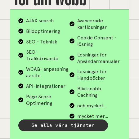
AJAX search
Avancerade
kartlösningar
Bildoptimering
Cookie Consent -
SEO - Teknisk
lösning
SEO -
Lösningar för
Trafikdrivande
Användarmanualer
WCAG- anpassning
Lösningar för
av site
Handböcker
API-integrationer
Blixtsnabb
Cachning
Page Score
Optimering
och mycket...
mycket mer...
Se alla våra tjänster