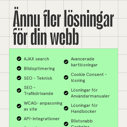
Ännu fler lösningar
för din webb
AJAX search
Avancerade
kartlösningar
Bildoptimering
Cookie Consent -
SEO - Teknisk
lösning
SEO -
Lösningar för
Trafikdrivande
Användarmanualer
WCAG- anpassning
Lösningar för
av site
Handböcker
API-integrationer
Blixtsnabb
Cachning