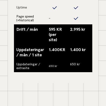
Uptime
Page speed
-
(+historical)
Drift / mån
595 KR
2.995 kr
(per
site)
Uppdateringar
1.400KR
1.400 kr
/ mån / 1 site
Uppdateringar /
650 kr
650 kr
extrasite