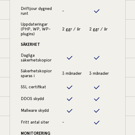
Driftjour dygned
-
runt
Uppdateringar
(PHP, WP, WP-
2 ggr / år
2 ggr / år
plugins)
SÄKERHET
Dagliga
säkerhetskopior
Säkerhetskopior
3 månader
3 månader
sparas i
SSL certifikat
DDOS skydd
Mallware skydd
Fritt antal siter
-
MONITORERING