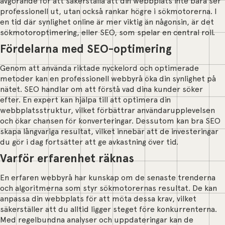
avgörande för att säkerställa att din webbplats inte bara ser
professionell ut, utan också rankar högre i sökmotorerna. I
en tid där synlighet online är mer viktig än någonsin, är det
sökmotoroptimering, eller SEO, som spelar en central roll.
Fördelarna med SEO-optimering
Genom att använda riktade nyckelord och optimerade
metoder kan en professionell webbyrå öka din synlighet på
nätet. SEO handlar om att förstå vad dina kunder söker
efter. En expert kan hjälpa till att optimera din
webbplatsstruktur, vilket förbättrar användarupplevelsen
och ökar chansen för konverteringar. Dessutom kan bra SEO
skapa långvariga resultat, vilket innebär att de investeringar
du gör i dag fortsätter att ge avkastning över tid.
Varför erfarenhet räknas
En erfaren webbyrå har kunskap om de senaste trenderna
och algoritmerna som styr sökmotorernas resultat. De kan
anpassa din webbplats för att möta dessa krav, vilket
säkerställer att du alltid ligger steget före konkurrenterna.
Med regelbundna analyser och uppdateringar kan de