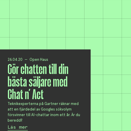
26.04.20
Open Haus
Gör chatten till din
bästa säljare med
Chat n’ Act
Teknikexperterna på Gartner räknar med
att en fjärdedel av Googles sökvolym
försvinner till AI-chattar inom ett år. Är du
beredd?
Läs mer