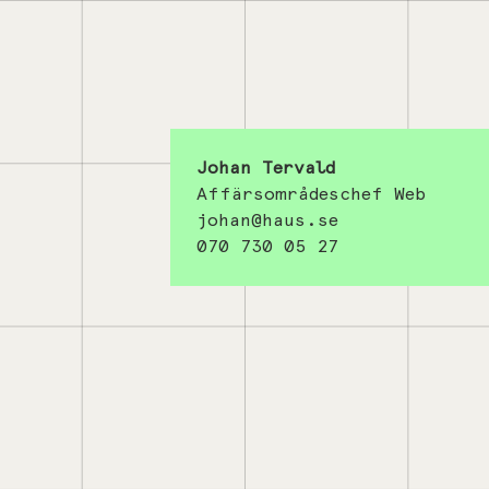
Johan Tervald
Affärsområdeschef Web
johan@haus.se
070 730 05 27