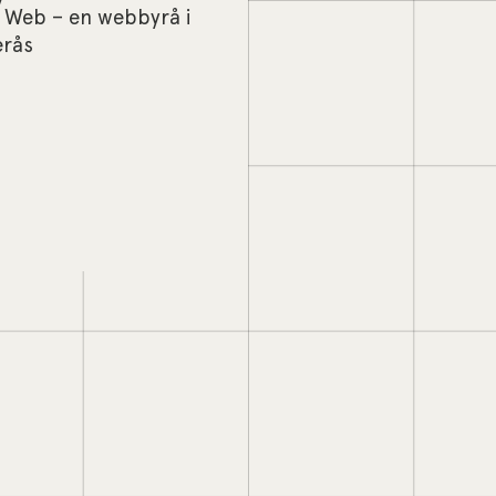
 Web – en webbyrå i
erås