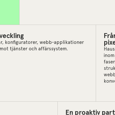
veckling
Från
pix
ar, konfiguratorer, webb-applikationer
 mot tjänster och affärssystem.
Haus
inom
faser
struk
webb
konv
En proaktiv par