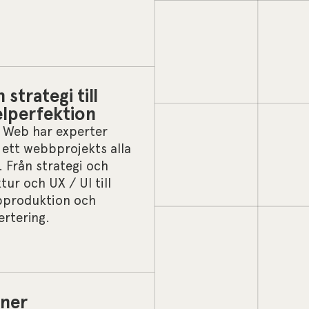
 strategi till
elperfektion
 Web har experter
 ett webbprojekts alla
. Från strategi och
tur och UX / UI till
produktion och
ertering.
tner