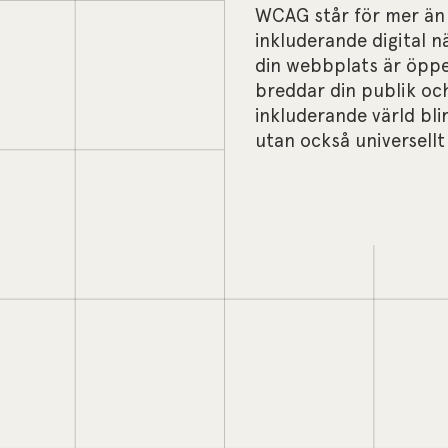
WCAG står för mer än ba
inkluderande digital 
din webbplats är öppen
breddar din publik oc
inkluderande värld bli
utan också universell