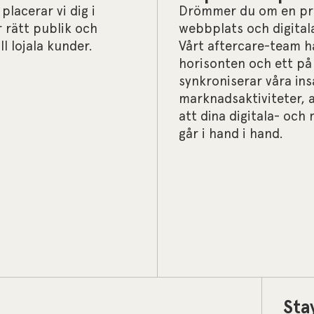
placerar vi dig i
Drömmer du om en pro
 rätt publik och
webbplats och digital
l lojala kunder.
Vårt aftercare-team h
horisonten och ett på 
synkroniserar våra in
marknadsaktiviteter, al
att dina digitala- oc
går i hand i hand.
Sta